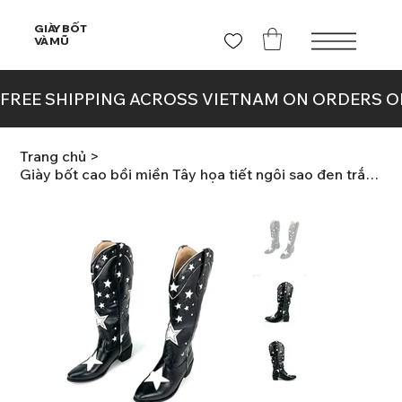
GIÀY BỐT
VÀ MŨ
Trang chủ
>
Giày bốt cao bồi miền Tây họa tiết ngôi sao đen trắng dành cho nữ BOT.003