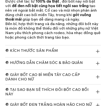
Được chế tác từ
100% da thật
, đôi bốt này nổi bật
với
đế đen nổi bật cùng họa tiết ngôi sao trắng
tạo
nên vẻ ngoài bắt mắt. Cổ cao và mũi nhọn phản ánh
đúng chất cao bồi miền Tây, trong khi
gót vuông
thoải mái
giúp bạn dễ dàng mang cả ngày.
Bền bỉ, hợp thời trang và đa năng, những đôi bốt này
là món đồ không thể thiếu đối với những phụ nữ Việt
Nam yêu thích phong cách rodeo, hòa nhạc đồng quê
hoặc phong cách thời trang táo bạo.
🔘 KÍCH THƯỚC SẢN PHẨM
🔘 HƯỚNG DẪN CHĂM SÓC & BẢO QUẢN
🔘 GIÀY BỐT CAO BÌ MIỀN TÂY CAO CẤP
DÀNH CHO NỮ
🔘 TẠI SAO BẠN SẼ THÍCH ĐÔI BỐT CAO BỒI
NÀY
🔘 GIÀY BỐT ĐEN TRẮNG HOÀN HẢO CHO NỮ