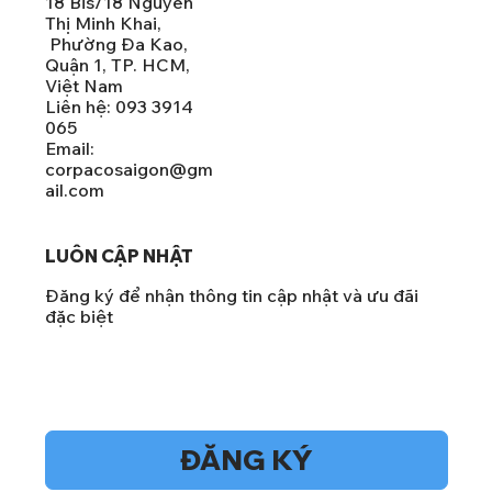
18 Bis/18 Nguyễn
Thị Minh Khai,
Phường Đa Kao,
Quận 1, TP. HCM,
Việt Nam
Liên hệ: 093 3914
065
Email:
corpacosaigon@gm
ail.com
LUÔN CẬP NHẬT
Đăng ký để nhận thông tin cập nhật và ưu đãi
đặc biệt
Vâng, hãy đăng ký nhận bản tin của tôi.
*
ĐĂNG KÝ