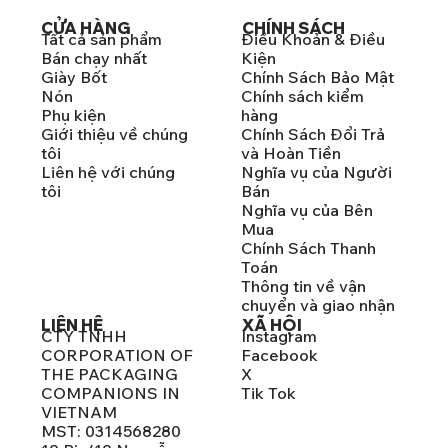
CỬA HÀNG
CHÍNH SÁCH
Tất cả sản phẩm
Điều Khoản & Điều
Bán chạy nhất
Kiện
Giày Bốt
Chính Sách Bảo Mật
Nón
Chính sách kiểm
Phụ kiện
hàng
Giới thiệu về chúng
Chính Sách Đổi Trả
tôi
và Hoàn Tiền
Liên hệ với chúng
Nghĩa vụ của Người
tôi
Bán
Nghĩa vụ của Bên
Mua
Chính Sách Thanh
Toán
Thông tin về vận
chuyển và giao nhận
LIÊN HỆ
XÃ HỘI
CTY TNHH
Instagram
CORPORATION OF
Facebook
THE PACKAGING
X
COMPANIONS IN
Tik Tok
VIETNAM
MST: 0314568280