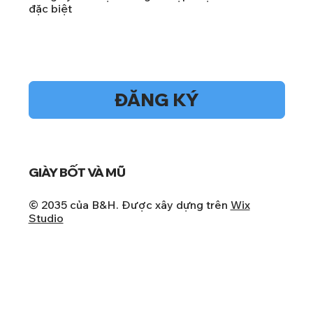
đặc biệt
Vâng, hãy đăng ký nhận bản tin của tôi.
*
ĐĂNG KÝ
GIÀY BỐT VÀ MŨ
© 2035 của B&H. Được xây dựng trên
Wix
Studio