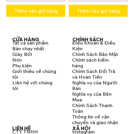
Thêm vào giỏ hàng
Thêm vào giỏ hàng
CỬA HÀNG
CHÍNH SÁCH
Tất cả sản phẩm
Điều Khoản & Điều
Bán chạy nhất
Kiện
Giày Bốt
Chính Sách Bảo Mật
Nón
Chính sách kiểm
Phụ kiện
hàng
Giới thiệu về chúng
Chính Sách Đổi Trả
tôi
và Hoàn Tiền
Liên hệ với chúng
Nghĩa vụ của Người
tôi
Bán
Nghĩa vụ của Bên
Mua
Chính Sách Thanh
Toán
Thông tin về vận
chuyển và giao nhận
LIÊN HỆ
XÃ HỘI
CTY TNHH
Instagram