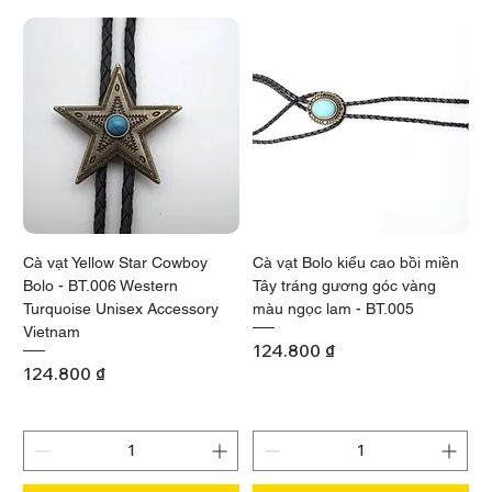
Cà vạt Yellow Star Cowboy
Cà vạt Bolo kiểu cao bồi miền
Bolo - BT.006 Western
Tây tráng gương góc vàng
Turquoise Unisex Accessory
màu ngọc lam - BT.005
Vietnam
Giá
124.800 ₫
Giá
124.800 ₫