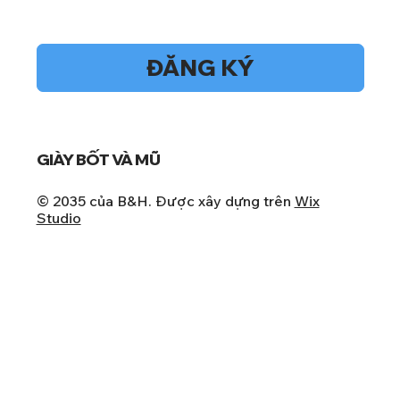
Vâng, hãy đăng ký nhận bản tin của tôi.
*
ĐĂNG KÝ
GIÀY BỐT VÀ MŨ
© 2035 của B&H. Được xây dựng trên
Wix
Studio