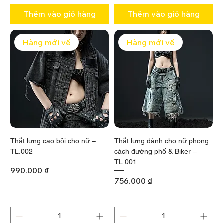
Thêm vào giỏ hàng
Thêm vào giỏ hàng
Hàng mới về
Hàng mới về
Thắt lưng cao bồi cho nữ –
Thắt lưng dành cho nữ phong
TL.002
cách đường phố & Biker –
TL.001
Giá
990.000 ₫
Giá
756.000 ₫